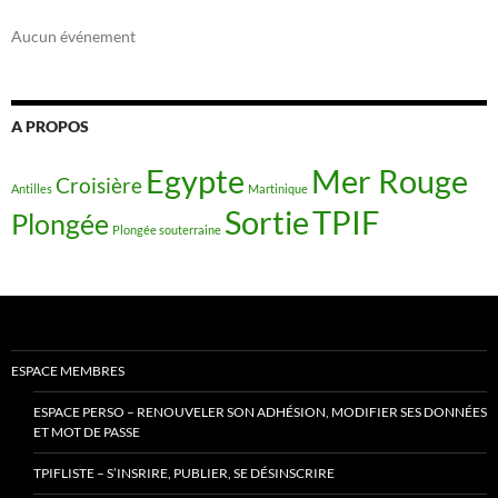
Aucun événement
A PROPOS
Egypte
Mer Rouge
Croisière
Antilles
Martinique
Sortie
TPIF
Plongée
Plongée souterraine
ESPACE MEMBRES
ESPACE PERSO – RENOUVELER SON ADHÉSION, MODIFIER SES DONNÉES
ET MOT DE PASSE
TPIFLISTE – S’INSRIRE, PUBLIER, SE DÉSINSCRIRE