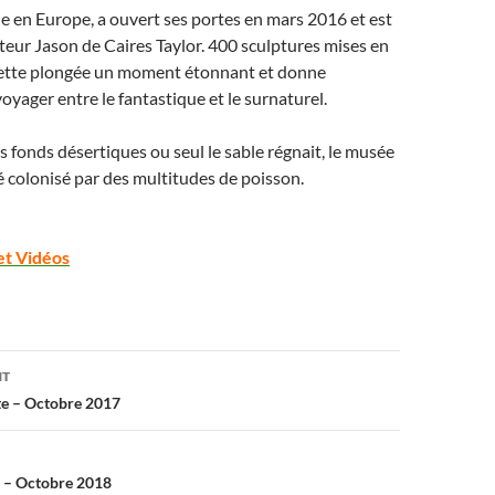
 en Europe, a ouvert ses portes en mars 2016 et est
teur Jason de Caires Taylor. 400 sculptures mises en
cette plongée un moment étonnant et donne
oyager entre le fantastique et le surnaturel.
s fonds désertiques ou seul le sable régnait, le musée
 colonisé par des multitudes de poisson.
et Vidéos
on
NT
te – Octobre 2017
s – Octobre 2018