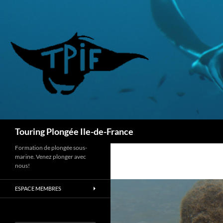
Aller
au
contenu
Recherche
Touring Plongée Ile-de-France
Formation de plongée sous-
marine. Venez plonger avec
nous!
ESPACE MEMBRES