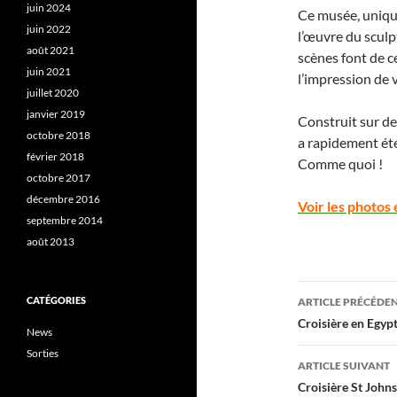
juin 2024
Ce musée, unique
juin 2022
l’œuvre du sculp
août 2021
scènes font de 
juin 2021
l’impression de v
juillet 2020
janvier 2019
Construit sur de
octobre 2018
a rapidement été
février 2018
Comme quoi !
octobre 2017
décembre 2016
Voir les photos 
septembre 2014
août 2013
Navigati
CATÉGORIES
ARTICLE PRÉCÉDE
des
Croisière en Egyp
News
articles
Sorties
ARTICLE SUIVANT
Croisière St John