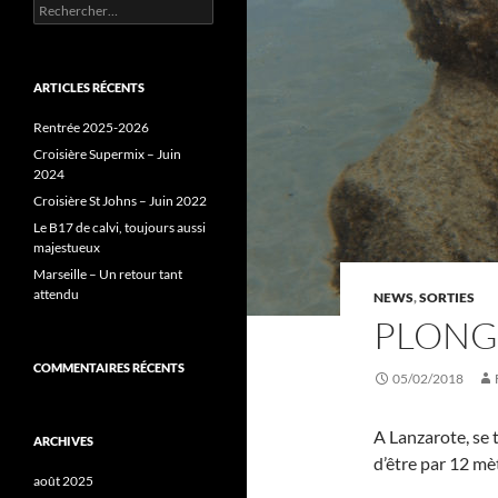
Rechercher :
ARTICLES RÉCENTS
Rentrée 2025-2026
Croisière Supermix – Juin
2024
Croisière St Johns – Juin 2022
Le B17 de calvi, toujours aussi
majestueux
Marseille – Un retour tant
attendu
NEWS
,
SORTIES
PLONG
COMMENTAIRES RÉCENTS
05/02/2018
A Lanzarote, se 
ARCHIVES
d’être par 12 mè
août 2025