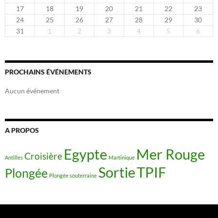
17
18
19
20
21
22
23
24
25
26
27
28
29
30
31
1
2
3
4
5
6
PROCHAINS ÉVÉNEMENTS
Aucun événement
A PROPOS
Egypte
Mer Rouge
Croisière
Antilles
Martinique
Sortie
TPIF
Plongée
Plongée souterraine