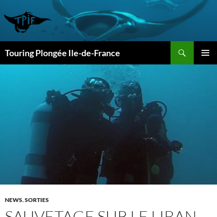
Aller
au
contenu
Recherche
Touring Plongée Ile-de-France
MENU
PRINCI
NEWS
,
SORTIES
SAUVETAGE SUR LE LIBAN