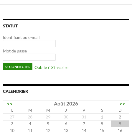
STATUT
Identifiant ou e-mail
Mot de passe
Oublié ?
S’inscrire
CALENDRIER
<<
Août 2026
>>
L
M
M
J
V
S
D
27
28
29
30
31
1
2
3
4
5
6
7
8
9
10
11
12
13
14
15
16