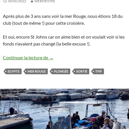
30/06/2022
WEBMESTRE
Après plus de 3 ans sans voir la mer Rouge, nous étions 18 du
club (tout de même !) pour cette croisière.
Et oui, encore St Johns car on aime bien et on voulait voir si les
fonds n’avaient pas changé (la belle excuse !).
Croisière St Johns – Juin 2022
Continuer la lecture de
→
EGYPTE
MER ROUGE
PLONGÉE
SORTIE
TPIF