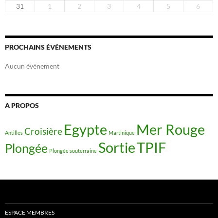
31
1
2
3
4
5
6
PROCHAINS ÉVÉNEMENTS
Aucun événement
A PROPOS
Egypte
Mer Rouge
Croisière
Antilles
Martinique
Sortie
TPIF
Plongée
Plongée souterraine
ESPACE MEMBRES