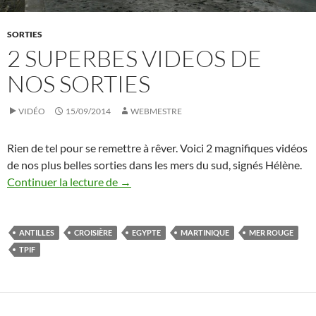
SORTIES
2 SUPERBES VIDEOS DE
NOS SORTIES
VIDÉO
15/09/2014
WEBMESTRE
Rien de tel pour se remettre à rêver. Voici 2 magnifiques vidéos
de nos plus belles sorties dans les mers du sud, signés Hélène.
2 superbes videos de nos sorties
Continuer la lecture de
→
ANTILLES
CROISIÈRE
EGYPTE
MARTINIQUE
MER ROUGE
TPIF