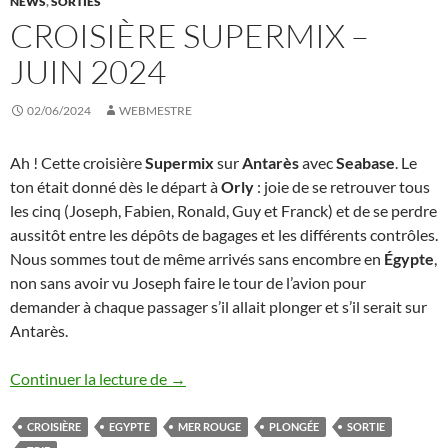
NEWS
,
SORTIES
CROISIÈRE SUPERMIX –
JUIN 2024
02/06/2024
WEBMESTRE
Ah ! Cette croisière
Supermix
sur
Antarès
avec
Seabase
. Le
ton était donné dès le départ à
Orly
: joie de se retrouver tous
les cinq (Joseph, Fabien, Ronald, Guy et Franck) et de se perdre
aussitôt entre les dépôts de bagages et les différents contrôles.
Nous sommes tout de même arrivés sans encombre en
Égypte
,
non sans avoir vu Joseph faire le tour de l’avion pour
demander à chaque passager s’il allait plonger et s’il serait sur
Antarès.
Croisière Supermix – Juin 2024
Continuer la lecture de
→
CROISIÈRE
EGYPTE
MER ROUGE
PLONGÉE
SORTIE