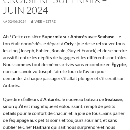
JUIN 2024
02/06/2024
WEBMESTRE
Ah ! Cette croisière
Supermix
sur
Antarès
avec
Seabase
. Le
ton était donné dès le départ à
Orly
: joie de se retrouver tous
les cinq (Joseph, Fabien, Ronald, Guy et Franck) et de se perdre
aussitôt entre les dépôts de bagages et les différents contrôles.
Nous sommes tout de même arrivés sans encombre en
Égypte
,
non sans avoir vu Joseph faire le tour de l’avion pour
demander à chaque passager s’il allait plonger et s’il serait sur
Antarès.
Que dire d’ailleurs d’
Antarès
, le nouveau bateau de
Seabase
,
sinon qu’il est magnifique et éblouissant, rempli de petits
détails pour le confort de chacun et la joie de tous. Sans parler
de l’équipage aux petits soins et toujours souriant, et sans
oublier le Chef
Haitham
qui sait nous surprendre et nous