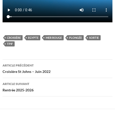
CROISIÈRE
EGYPTE
MER ROUGE
PLONGÉE
SORTIE
TPIF
Navigation
ARTICLE PRÉCÉDENT
des
Croisière St Johns – Juin 2022
articles
ARTICLE SUIVANT
Rentrée 2025-2026