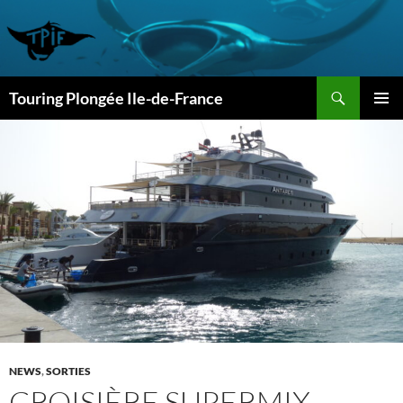
Aller
au
contenu
Recherche
Touring Plongée Ile-de-France
MENU
PRINCI
NEWS
,
SORTIES
CROISIÈRE SUPERMIX –