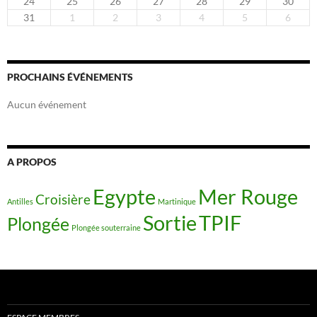
24
25
26
27
28
29
30
31
1
2
3
4
5
6
PROCHAINS ÉVÉNEMENTS
Aucun événement
A PROPOS
Egypte
Mer Rouge
Croisière
Antilles
Martinique
Sortie
TPIF
Plongée
Plongée souterraine